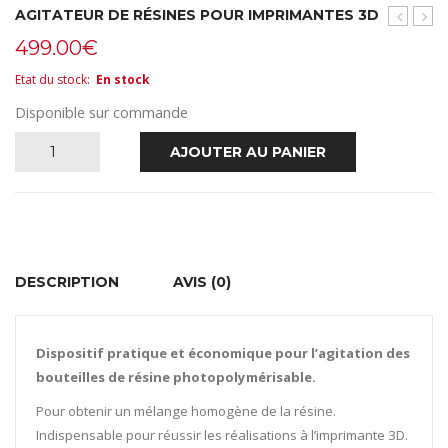
AGITATEUR DE RÉSINES POUR IMPRIMANTES 3D
Aspirati
du
499.00
€
mobile
Tita
ARIES
100
Etat du stock
:
En stock
MEDICA
Disponible sur commande
quantité
AJOUTER AU PANIER
de
Agitateur
de
DESCRIPTION
AVIS (0)
résines
pour
Dispositif pratique et économique pour l’agitation des
bouteilles de résine photopolymérisable.
imprimantes
Pour obtenir un mélange homogène de la résine.
3D
Indispensable pour réussir les réalisations à l’imprimante 3D.