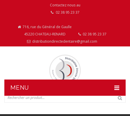
Contactez nous au
02 38 95 23 37
716, rue du Général de Gaulle
45220 CHATEAU-RENARD
02 38 95 23 37
distributiondirectedentaire@gmail.com
MENU
DISTRIBUTION DIRECTE DENTAIRE
NOS PRODUITS
NOS INSTALLATIONS DE MOBILIER