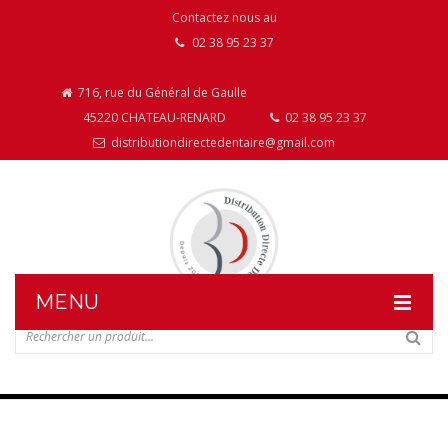
Contactez nous au
02 38 95 23 37
716, rue du Général de Gaulle
45220 CHATEAU-RENARD
02 38 95 23 37
distributiondirectedentaire@gmail.com
MENU
DISTRIBUTION DIRECTE DENTAIRE
NOS PRODUITS
NOS INSTALLATIONS DE MOBILIER