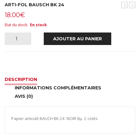
ARTI-FOL BAUSCH BK 24
FOL
FOL
18.00
€
BAUSCH
BAU
BK
BK
Etat du stock
:
En stock
20
25
quantité
AJOUTER AU PANIER
de
ARTI-
FOL
DESCRIPTION
INFORMATIONS COMPLÉMENTAIRES
BAUSCH
AVIS (0)
BK
24
Papier articulé BAUCH BK 24 NOIR 8µ 2 cotés