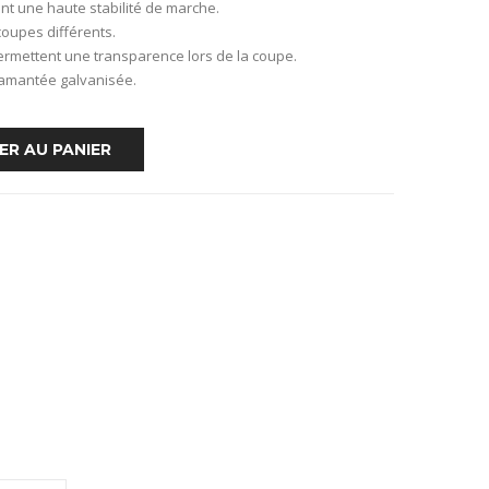
nt une haute stabilité de marche.
oupes différents.
ermettent une transparence lors de la coupe.
iamantée galvanisée.
ER AU PANIER