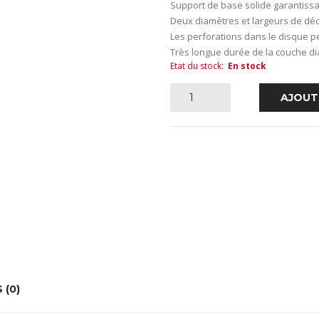
Support de base solide garantissa
Deux diamètres et largeurs de déc
Les perforations dans le disque p
Très longue durée de la couche d
Etat du stock
:
En stock
quantité
AJOUT
de
Disque
PLASTERCUT
-
30x0,3mm
 (0)