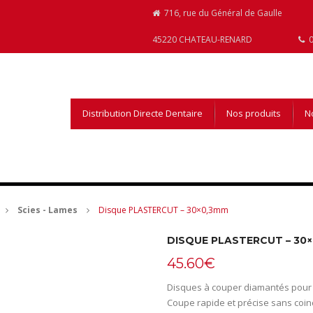
716, rue du Général de Gaulle
45220 CHATEAU-RENARD
0
Distribution Directe Dentaire
Nos produits
No
Scies - Lames
Disque PLASTERCUT – 30×0,3mm
DISQUE PLASTERCUT – 30
45.60
€
Disques à couper diamantés pour s
Coupe rapide et précise sans coi