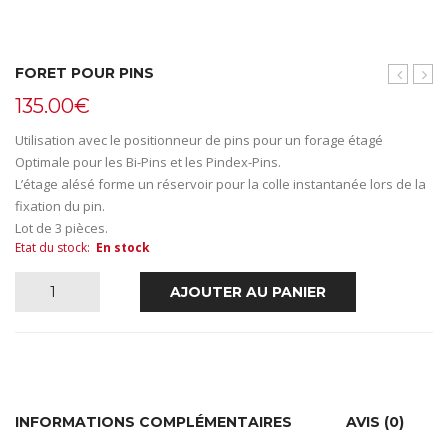
FORET POUR PINS
CERAMI
(Ø
135.00
€
–
1,6
Taille
mm)
Utilisation avec le positionneur de pins pour un forage étagé
06
Optimale pour les Bi-Pins et les Pindex-Pins.
L’étage alésé forme un réservoir pour la colle instantanée lors de la
fixation du pin.
Lot de 3 pièces.
Etat du stock
:
En stock
quantité
AJOUTER AU PANIER
de
Foret
pour
INFORMATIONS COMPLÉMENTAIRES
AVIS (0)