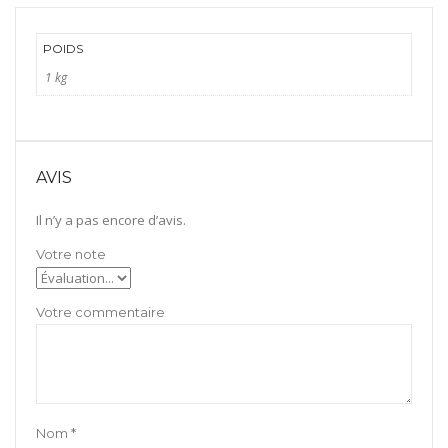
pins
POIDS
1 kg
AVIS
Il n’y a pas encore d’avis.
Nom
*