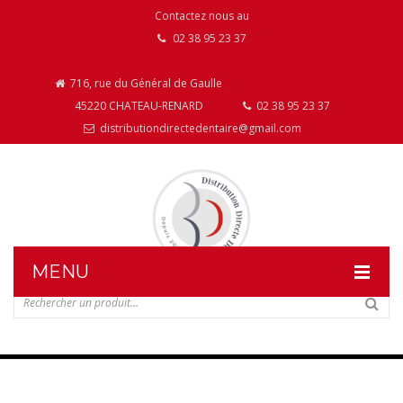
Contactez nous au
02 38 95 23 37
716, rue du Général de Gaulle
45220 CHATEAU-RENARD
02 38 95 23 37
distributiondirectedentaire@gmail.com
MENU
DISTRIBUTION DIRECTE DENTAIRE
NOS PRODUITS
NOS INSTALLATIONS DE MOBILIER