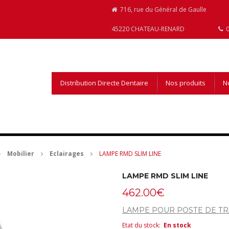
716, rue du Général de Gaulle
45220 CHATEAU-RENARD
0
Distribution Directe Dentaire
Nos produits
No
Mobilier
Eclairages
LAMPE RMD SLIM LINE
LAMPE RMD SLIM LINE
462.00
€
LAMPE POUR POSTE DE TR
Etat du stock
:
En stock