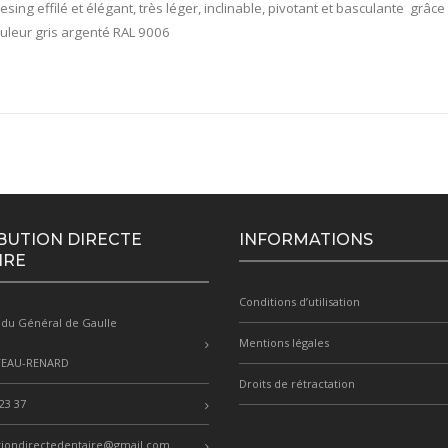
sing effilé et élégant, très léger, inclinable, pivotant et basculante grâce
couleur gris argenté RAL 9006
BUTION DIRECTE
INFORMATIONS
IRE
Conditions d’utilisation
 du Général de Gaulle
Mentions légales
TEAU-RENARD
Droits de rétractation
23 37
tiondirectedentaire@gmail.com