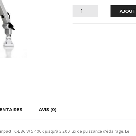
quantité
AJOUT
de
LAMPE
RMD
SLIM
LINE
ENTAIRES
AVIS (0)
pact TC-L 36 W 5 400K jusqu’à 3 200 lux de puissance d’éclairage. Le