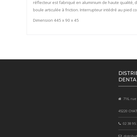
réflecteur est fabriqué en aluminium de haute qualité, de
boule articulée à friction. Interrupteur intédré au pied 
Dimension 445 x 90 x 45
DISTRI
DENTA
716, rue
45220 CHA
02 38 95 
distribu