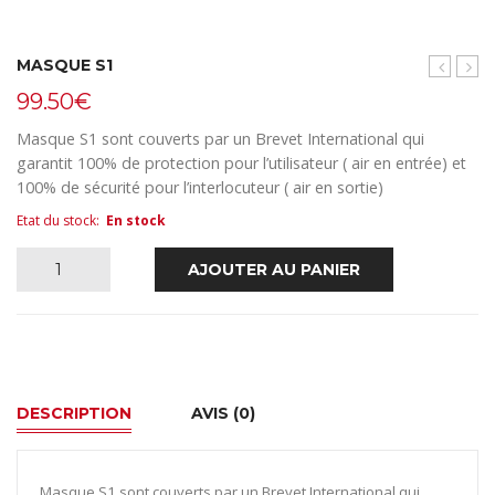
MASQUE S1
Type
incl.
99.50
€
FFP2
Mara
KN95
220-
Masque S1 sont couverts par un Brevet International qui
240
garantit 100% de protection pour l’utilisateur ( air en entrée) et
V~
100% de sécurité pour l’interlocuteur ( air en sortie)
180
Etat du stock
:
En stock
quantité
AJOUTER AU PANIER
de
MASQUE
S1
DESCRIPTION
AVIS (0)
Masque S1 sont couverts par un Brevet International qui