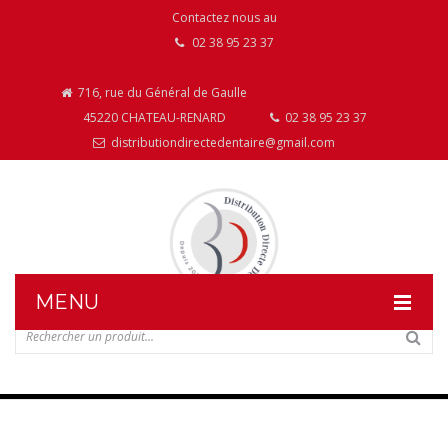
Contactez nous au
02 38 95 23 37
716, rue du Général de Gaulle
45220 CHATEAU-RENARD
02 38 95 23 37
distributiondirectedentaire@gmail.com
MENU
DISTRIBUTION DIRECTE DENTAIRE
NOS PRODUITS
NOS INSTALLATIONS DE MOBILIER