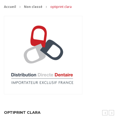
Accueil
Non classé
optiprint clara
CONTACT
MES ACHATS
Mon Panier
Mon compte
OPTIPRINT CLARA