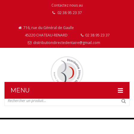
Contactez nous au
02 38 95 23 37
716, rue du Général de Gaulle
45220 CHATEAU-RENARD
02 38 95 23 37
distributiondirectedentaire@gmail.com
MENU
DISTRIBUTION DIRECTE DENTAIRE
NOS PRODUITS
NOS INSTALLATIONS DE MOBILIER