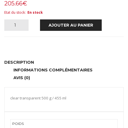
clara
guid
205.66
€
385
Etat du stock
:
En stock
quantité
AJOUTER AU PANIER
de
optiprint
clara
DESCRIPTION
INFORMATIONS COMPLÉMENTAIRES
AVIS (0)
clear transparent 500 g / 455 ml
POIDS