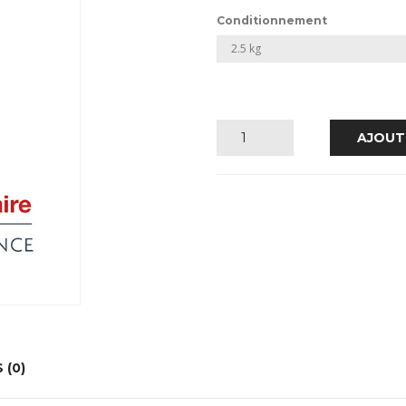
Conditionnement
quantité
AJOUT
de
resistone
-
blanc
 (0)