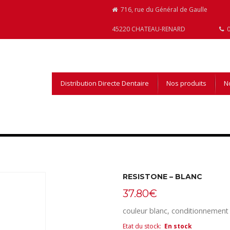
716, rue du Général de Gaulle
45220 CHATEAU-RENARD
0
Distribution Directe Dentaire
Nos produits
No
RESISTONE – BLANC
37.80
€
couleur blanc, conditionnement
Etat du stock
:
En stock