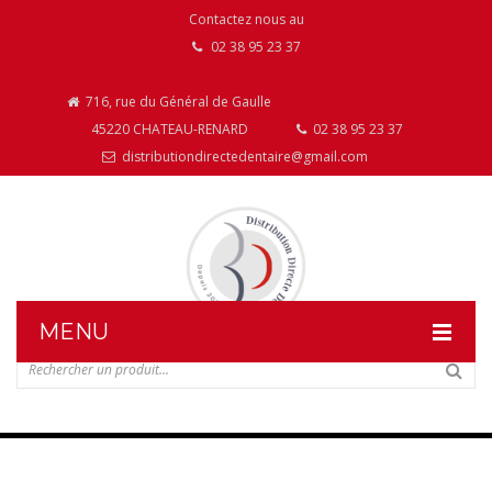
Contactez nous au
02 38 95 23 37
716, rue du Général de Gaulle
45220 CHATEAU-RENARD
02 38 95 23 37
distributiondirectedentaire@gmail.com
MENU
DISTRIBUTION DIRECTE DENTAIRE
NOS PRODUITS
NOS INSTALLATIONS DE MOBILIER