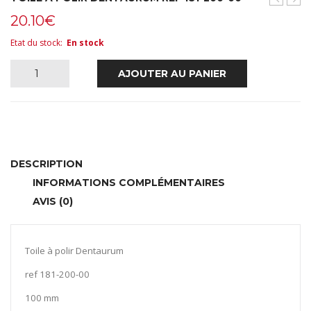
Remadu
tung
20.10
€
1000ML
revê
ref
noir
Etat du stock
:
En stock
167-
301-
quantité
AJOUTER AU PANIER
00
Dentau
de
Toile
à
DESCRIPTION
INFORMATIONS COMPLÉMENTAIRES
polir
AVIS (0)
Dentaurum
ref
Toile à polir Dentaurum
181-
ref 181-200-00
200-
100 mm