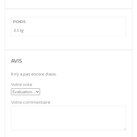
00
POIDS
0.5 kg
AVIS
Il n’y a pas encore d’avis.