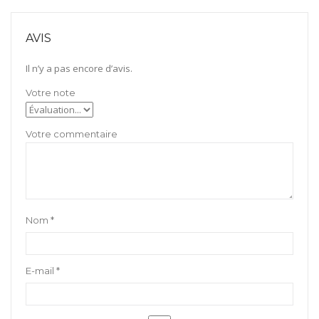
804S
AVIS
Il n’y a pas encore d’avis.
Nom
*
E-mail
*