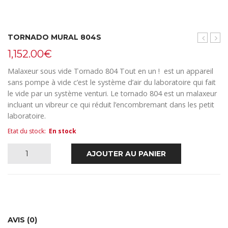
TORNADO MURAL 804S
804
pour
1,152.00
€
Torn
Malaxeur sous vide Tornado 804 Tout en un ! est un appareil
sans pompe à vide c’est le système d’air du laboratoire qui fait
le vide par un système venturi. Le tornado 804 est un malaxeur
incluant un vibreur ce qui réduit l’encombremant dans les petit
laboratoire.
Etat du stock
:
En stock
quantité
AJOUTER AU PANIER
de
Tornado
Mural
AVIS (0)