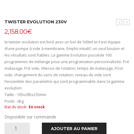
TWISTER EVOLUTION 230V
Easy
evol
2,158.00
€
sand
vent
2
230
le twister evolution est livré avec un bol de 500ml et il est équipe
silos
d’une pompe à vide à membrane. Emploi intuitif, un seul bouton et
25/50
les résultats sont fiables. La gamme Evolution possède 100
µm
programmes de mélange pour une programation personnalisée. Pré
malaxage, Pré vide, Vitesse de rotation, temps de malaxage, Post
vide, changement du sens de rotation, niveau de vide sont
l’ensemble des paramètre qui sont programmable dans la gamme
evolution.
Taille : 105x285x235mm
Poids : 6kg
Etat du stock
:
En stock
Disponible sur commande
quantité
AJOUTER AU PANIER