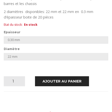
barres et les chassis
2 diamètres disponibles: 22 mm et 22 mm en 0.3 mm
d’épaisseur boite de 20 pièces
Etat du stock
:
En stock
Epaisseur
Diamètre
quantité
AJOUTER AU PANIER
de
Dynex
Titanium