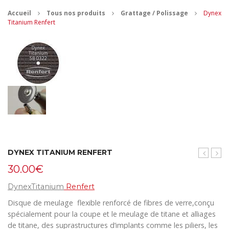
Accueil
Tous nos produits
Grattage / Polissage
Dynex
CONTACT
Titanium Renfert
MES ACHATS
Mon Panier
Mon compte
DYNEX TITANIUM RENFERT
Brillant
Renf
30.00
€
Renfert
DynexTitanium
Renfert
Disque de meulage flexible renforcé de fibres de verre,conçu
spécialement pour la coupe et le meulage de titane et alliages
de titane, des suprastructures d’implants comme les piliers, les