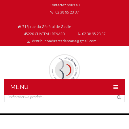
Contactez nous au
02 38 95 23 37
716, rue du Général de Gaulle
45220 CHATEAU-RENARD
02 38 95 23 37
distributiondirectedentaire@gmail.com
MENU
DISTRIBUTION DIRECTE DENTAIRE
NOS PRODUITS
NOS INSTALLATIONS DE MOBILIER