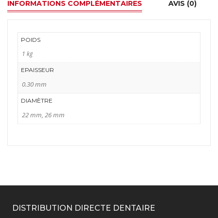
INFORMATIONS COMPLÉMENTAIRES
AVIS (0)
Renfert
POIDS
1 kg
EPAISSEUR
0.30 mm
DIAMÈTRE
22 mm
,
26 mm
DISTRIBUTION DIRECTE DENTAIRE