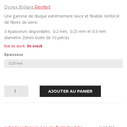
LINE
Dynex Brillant
Renfert
Une gamme de disque extrêmement nince et flexible renforcé
de fibres de verre.
3 épaisseurs disponibles: 0.2 mm; 0.25 mm et 0.3 mm
diamètre 20mm boite de 10 pièces
Etat du stock
:
En stock
Epaisseur
quantité
AJOUTER AU PANIER
de
Dynex
Brillant