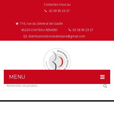
Contactez nous au
02 38 95 23 37
716, rue du Général de Gaulle
45220 CHATEAU-RENARD
02 38 95 23 37
distributiondirectedentaire@gmail.com
MENU
DISTRIBUTION DIRECTE DENTAIRE
NOS PRODUITS
NOS INSTALLATIONS DE MOBILIER