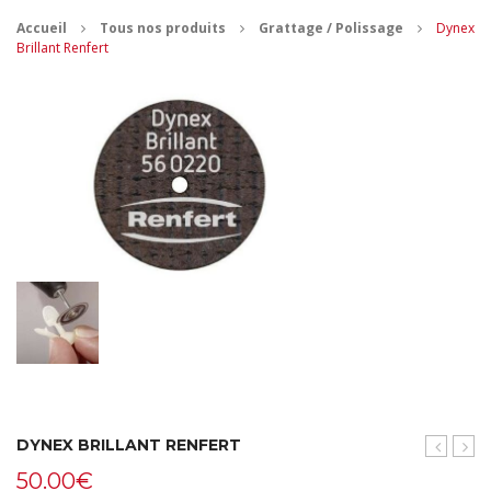
Accueil
Tous nos produits
Grattage / Polissage
Dynex
CONTACT
Brillant Renfert
MES ACHATS
Mon Panier
Mon compte
DYNEX BRILLANT RENFERT
RMD
Tita
50.00
€
SLIM
Renf