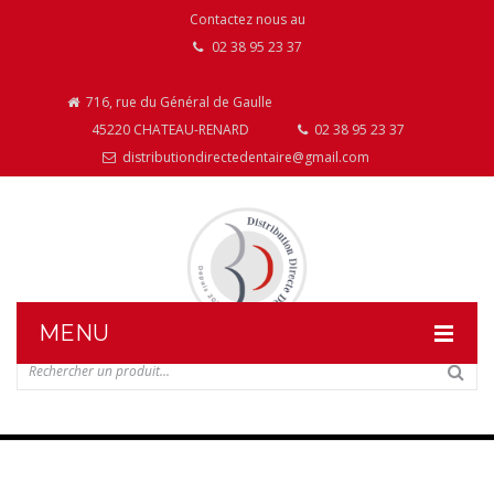
Contactez nous au
02 38 95 23 37
716, rue du Général de Gaulle
45220 CHATEAU-RENARD
02 38 95 23 37
distributiondirectedentaire@gmail.com
MENU
DISTRIBUTION DIRECTE DENTAIRE
NOS PRODUITS
NOS INSTALLATIONS DE MOBILIER