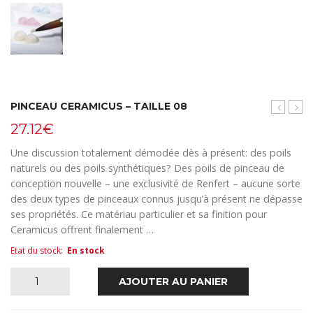
PINCEAU CERAMICUS – TAILLE 08
CERAMI
CER
27.12
€
–
–
Taille
Big
Une discussion totalement démodée dès à présent: des poils
04
Brus
naturels ou des poils synthétiques? Des poils de pinceau de
conception nouvelle – une exclusivité de Renfert – aucune sorte
des deux types de pinceaux connus jusqu’à présent ne dépasse
ses propriétés. Ce matériau particulier et sa finition pour
Ceramicus offrent finalement …
Etat du stock
:
En stock
quantité
AJOUTER AU PANIER
de