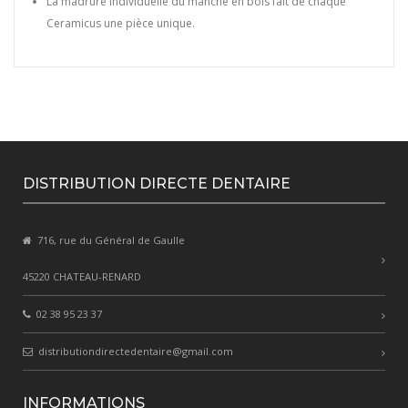
La madrure individuelle du manche en bois fait de chaque
Ceramicus une pièce unique.
DISTRIBUTION DIRECTE DENTAIRE
716, rue du Général de Gaulle
45220 CHATEAU-RENARD
02 38 95 23 37
distributiondirectedentaire@gmail.com
INFORMATIONS